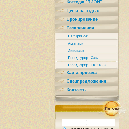
Коттедж "ЛИОН"
Цены на отдых
Бронирование
Развлечения
На "Прибое"
Аквапарк
Динопарк
Город-курорт Саки
Город-курорт Евпатория
Карта проезда
Спецпредложения
Контакты