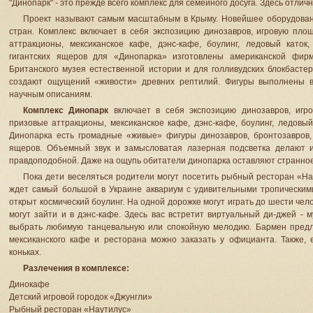
"Динопарк" - это прежде всего комплекс для семейного досуга. Здесь отлич
Проект называют самым масштабным в Крыму. Новейшее оборудовани
стран. Комплекс включает в себя экспозицию динозавров, игровую пло
аттракционы, мексиканское кафе, дэнс-кафе, боулинг, ледовый като
гигантских ящеров для «Динопарка» изготовлены американской фирм
Британского музея естественной истории и для голливудских блокбасте
создают ощущений «живости» древних рептилий. Фигуры выполнены в
научным описаниям.
Комплекс Динопарк
включает в себя экспозицию динозавров, игро
призовые аттракционы, мексиканское кафе, дэнс-кафе, боулинг, ледовы
Динопарка есть громадные «живые» фигуры динозавров, бронтозавров,
ящеров. Объемный звук и замысловатая лазерная подсветка делают 
правдоподобной. Даже на ощупь обитатели динопарка оставляют странное
Пока дети веселяться родители могут посетить рыбный ресторан «Нау
ждет самый большой в Украине аквариум с удивительными тропическим
открыт космический боулинг. На одной дорожке могут играть до шести че
могут зайти и в дэнс-кафе. Здесь вас встретит виртуальный ди-джей - 
выбрать любимую танцевальную или спокойную мелодию. Бармен предло
мексиканского кафе и ресторана можно заказать у официанта. Также, 
коньках.
Разлечения в комплексе:
Динокафе
Детский игровой городок «Джунгли»
Рыбный ресторан «Наутилус»