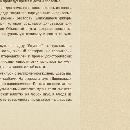
но проведут время и дети и врозслые.
е для комплекса поставлялось из шести
щадку "Джунгли", виртуальные и призовые
к, рыбный ресторан. Движущиеся фигуры
ой, которая создавала динозавров для
ров. Объемный звук и лазерная подсветка
 натуральную величину и соответствуют
вую площадку "Джунгли", виртуальные и
й каток, рыбный ресторан. На территории
 птеродактилей и прочих доисторических
иллюзию живости этих монстров до жути
 впечатление живой плоти.
тилус» с великолепной кухней. Здесь вас
и рыбами. На втором этаже «Динопарка»
ловек одновременно. Бесплатно посетители
музыкальный автомат, гдевы сами сможете
жит напитки на любой вкус, а блюда из
есть возможность покататься на ледовых